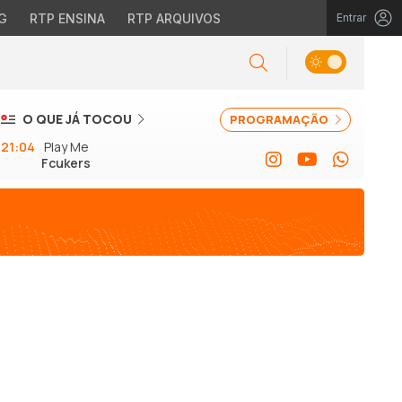
G
RTP ENSINA
RTP ARQUIVOS
Entrar
O QUE JÁ TOCOU
PROGRAMAÇÃO
21:04
Play Me
Fcukers