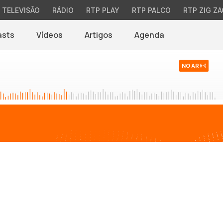
TELEVISÃO
RÁDIO
RTP PLAY
RTP PALCO
RTP ZIG ZA
asts
Vídeos
Artigos
Agenda
NO AR