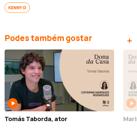
KENNY G
Podes também gostar
+
Tomás Taborda, ator
Mari