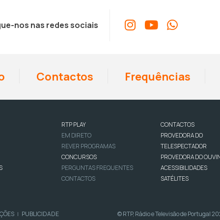
ue-nos nas redes sociais
o
Contactos
Frequências
RTP PLAY
CONTACTOS
EM DIRETO
PROVEDORA DO
REVER PROGRAMAS
TELESPECTADOR
CONCURSOS
PROVEDORA DO OUVI
S
PERGUNTAS FREQUENTES
ACESSIBILIDADES
CONTACTOS
SATÉLITES
IÇÕES
PUBLICIDADE
© RTP, Rádio e Televisão de Portugal 2
|