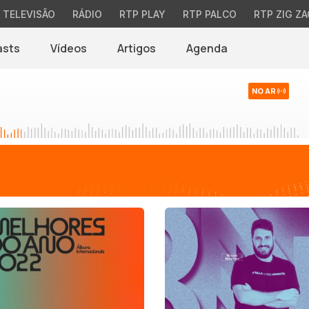
TELEVISÃO
RÁDIO
RTP PLAY
RTP PALCO
RTP ZIG ZA
asts
Vídeos
Artigos
Agenda
NO AR