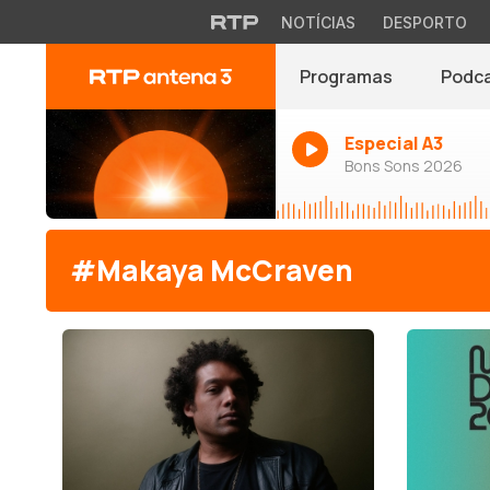
NOTÍCIAS
DESPORTO
Programas
Podc
Especial A3
Bons Sons 2026
#Makaya McCraven