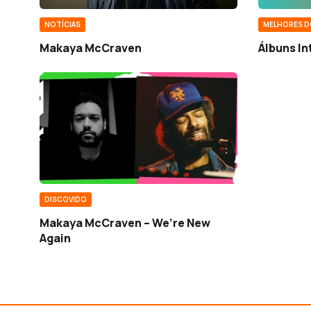
NOTÍCIAS
MELHORES D
Makaya McCraven
Álbuns In
DISCOVIDO
Makaya McCraven – We’re New
Again