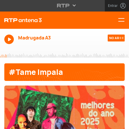
Entrar
Madrugada A3
NO AR
#Tame Impala