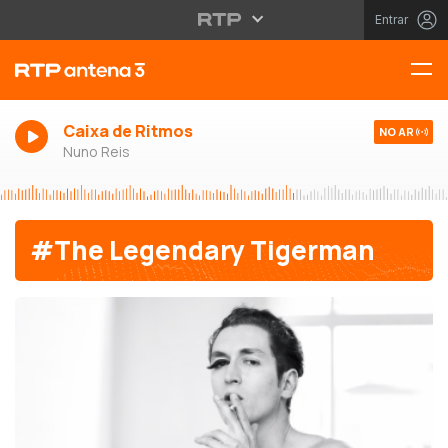
Entrar
Caixa de Ritmos
NO AR
Nuno Reis
#The Legendary Tigerman