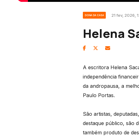
21 fev, 2026, 
DONA DA CASA
Helena Sa
A escritora Helena Sac
independência financeira
da andropausa, a melhor
Paulo Portas.
São artistas, deputadas
destaque público, são 
também produto de desaf