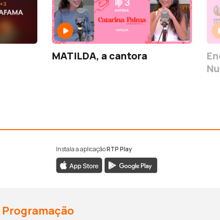
MATILDA, a cantora
En
Nu
Instala a aplicação
RTP Play
Programação