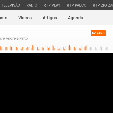
TELEVISÃO
RÁDIO
RTP PLAY
RTP PALCO
RTP ZIG ZA
asts
Vídeos
Artigos
Agenda
NO AR
 e Andreia Pinto