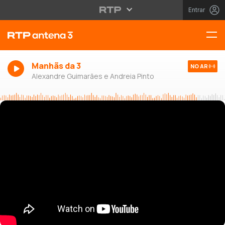
Entrar
Manhãs da 3
NO AR
Alexandre Guimarães e Andreia Pinto