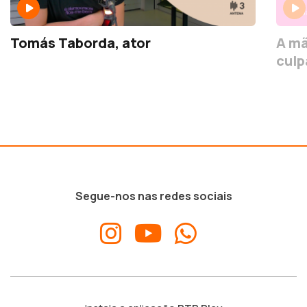
Tomás Taborda, ator
A mã
culp
Segue-nos nas redes sociais