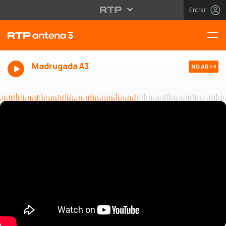
Entrar
Madrugada A3
NO AR