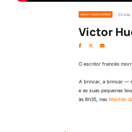
22 mai,
VAMOS TODOS MORRER
Victor H
O escritor francês mor
A brincar, a brincar —
e as suas pequenas biog
às 8h35, nas
Manhãs d