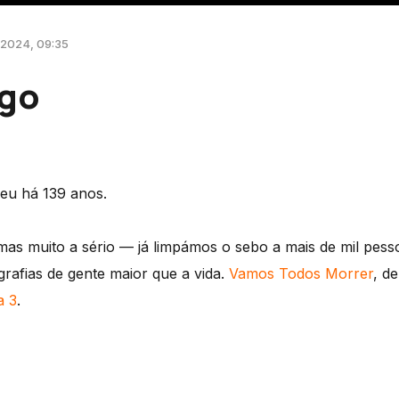
 2024, 09:35
ugo
reu há 139 anos.
 mas muito a sério — já limpámos o sebo a mais de mil pes
rafias de gente maior que a vida.
Vamos Todos Morrer
, d
a 3
.