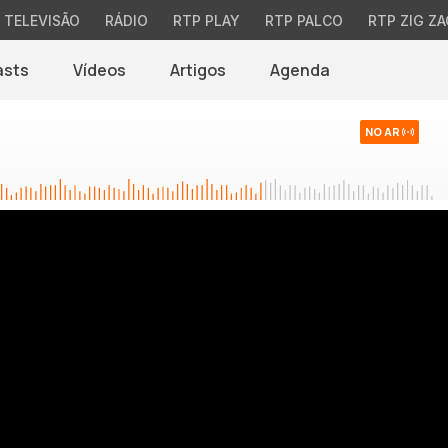
TELEVISÃO
RÁDIO
RTP PLAY
RTP PALCO
RTP ZIG ZA
asts
Vídeos
Artigos
Agenda
NO AR