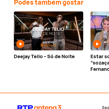
Podes também gostar
Deejay Telio – Só de Noite
Estar s
“sozaça
Fernan
Seg