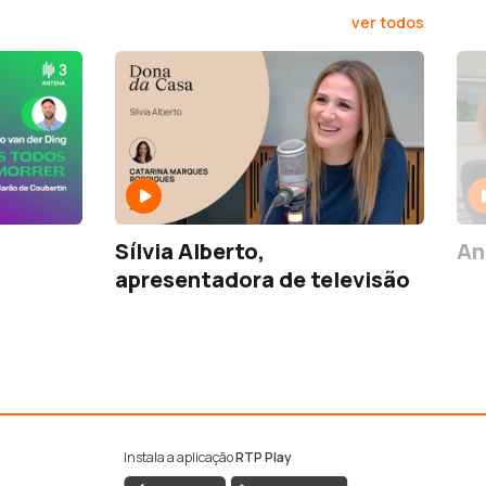
ver todos
Sílvia Alberto,
An
apresentadora de televisão
Instala a aplicação
RTP Play