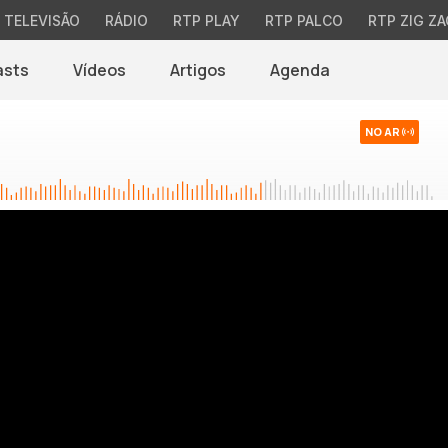
TELEVISÃO
RÁDIO
RTP PLAY
RTP PALCO
RTP ZIG ZA
asts
Vídeos
Artigos
Agenda
NO AR