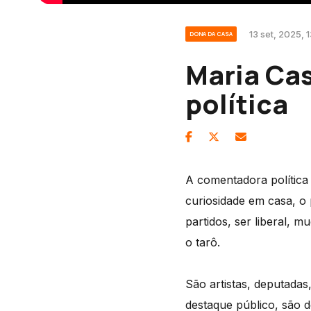
13 set, 2025, 
DONA DA CASA
Maria Ca
política
A comentadora política
curiosidade em casa, o 
partidos, ser liberal, m
o tarô.
São artistas, deputadas
destaque público, são 