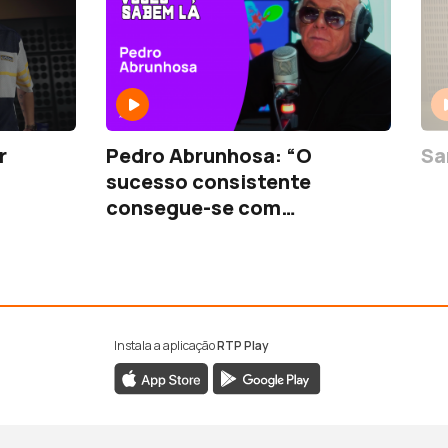
r
Pedro Abrunhosa: “O
Sa
sucesso consistente
consegue-se com
genuinidade”
Instala a aplicação
RTP Play