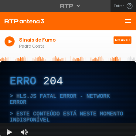
Entrar
Sinais de Fumo
NO AR
Pedro Costa