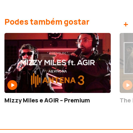
Podes também gostar
+
Mizzy Miles e AGIR – Premium
The 