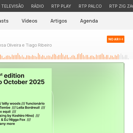
TELEVISÃO
RÁDIO
RTP PLAY
RTP PALCO
RTP ZIG ZA
asts
Vídeos
Artigos
Agenda
NO AR
sa Oliveira e Tiago Ribeiro