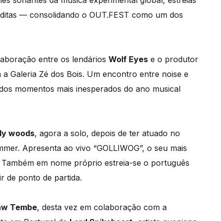
es sonantes da música experimental global, estreias
inéditas — consolidando o OUT.FEST como um dos
laboração entre os lendários
Wolf Eyes
e o produtor
a Galeria Zé dos Bois. Um encontro entre noise e
m dos momentos mais inesperados do ano musical
lly woods
, agora a solo, depois de ter atuado no
er. Apresenta ao vivo “GOLLIWOG”, o seu mais
o. Também em nome próprio estreia-se o português
r de ponto de partida.
aw Tembe
, desta vez em colaboração com a