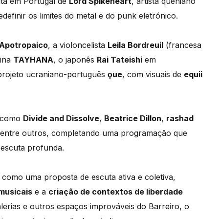
luta em Portugal de
Lord Spikeheart
, artista queniano
definir os limites do metal e do punk eletrónico.
Apotropaico
, a violoncelista
Leila Bordreuil
(francesa
tina
TAYHANA
, o japonês
Rai Tateishi
em
 projeto ucraniano-português
ϙue
, com visuais de
equii
s como
Divide and Dissolve
,
Beatrice Dillon
,
rashad
 entre outros, completando uma programação que
 escuta profunda.
como uma proposta de escuta ativa e coletiva,
musicais
e a
criação de contextos de liberdade
alerias e outros espaços improváveis do Barreiro, o