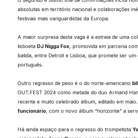
O segundo e último lote de confirmações inclui nom
absolutas em território nacional e colaborações 
festivais mais vanguardistas da Europa.
A maior surpresa desta vaga é a estreia de uma co
lisboeta
DJ Nigga Fox
, promovida em parceria com 
batida, entre Detroit e Lisboa, que promete ser u
português.
Outro regresso de peso é o do norte-americano
bi
OUT.FEST 2024 como metade do duo Armand Hamm
recente e muito celebrado álbum, editado em mai
funcionário
, com o novo álbum “horizonte” a servi
Há ainda espaço para o regresso do trompetista
Y