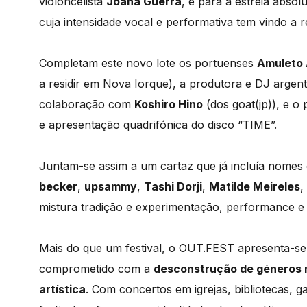
violoncelista
Joana Guerra
, e para a estreia abso
cuja intensidade vocal e performativa tem vindo a re
Completam este novo lote os portuenses
Amuleto 
a residir em Nova Iorque), a produtora e DJ argen
colaboração com
Koshiro Hino
(dos goat(jp)), e o
e apresentação quadrifónica do disco “TIME”.
Juntam-se assim a um cartaz que já incluía nome
becker
,
upsammy
,
Tashi Dorji
,
Matilde Meireles
,
mistura tradição e experimentação, performance e
Mais do que um festival, o OUT.FEST apresenta-se 
comprometido com a
desconstrução de géneros 
artística
. Com concertos em igrejas, bibliotecas, g