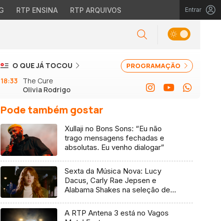
G
RTP ENSINA
RTP ARQUIVOS
Entrar
O QUE JÁ TOCOU
PROGRAMAÇÃO
18:33
The Cure
Olivia Rodrigo
Pode também gostar
Xullaji no Bons Sons: “Eu não
trago mensagens fechadas e
absolutas. Eu venho dialogar”
Sexta da Música Nova: Lucy
Dacus, Carly Rae Jepsen e
Alabama Shakes na seleção de 7
de agosto
A RTP Antena 3 está no Vagos