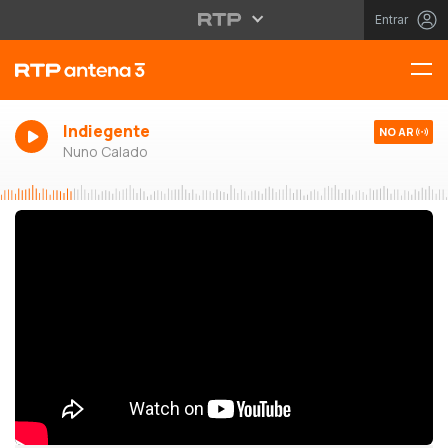
Entrar
Indiegente
NO AR
Nuno Calado