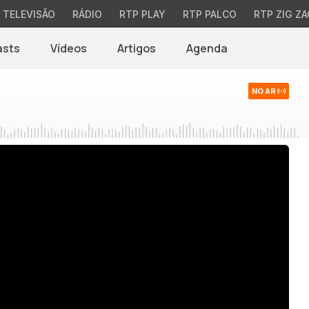
TELEVISÃO
RÁDIO
RTP PLAY
RTP PALCO
RTP ZIG ZA
asts
Vídeos
Artigos
Agenda
NO AR