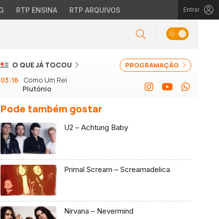
G
RTP ENSINA
RTP ARQUIVOS
Entrar
O QUE JÁ TOCOU
PROGRAMAÇÃO
03:16
Como Um Rei
Plutónio
Pode também gostar
U2 – Achtung Baby
Primal Scream – Screamadelica
Nirvana – Nevermind