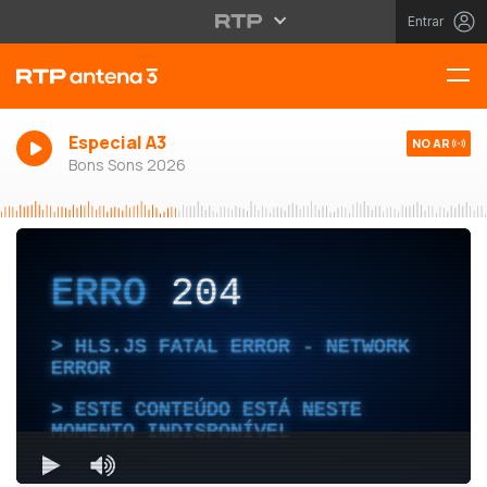
Entrar
Especial A3
NO AR
Bons Sons 2026