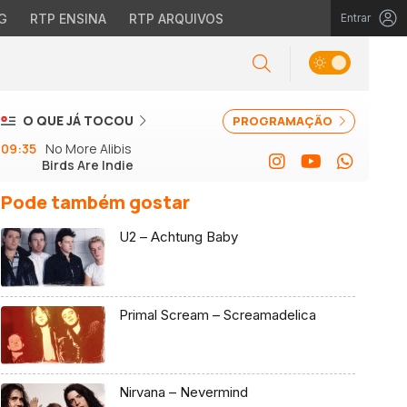
G
RTP ENSINA
RTP ARQUIVOS
Entrar
O QUE JÁ TOCOU
PROGRAMAÇÃO
09:35
No More Alibis
Birds Are Indie
Pode também gostar
U2 – Achtung Baby
Primal Scream – Screamadelica
Nirvana – Nevermind