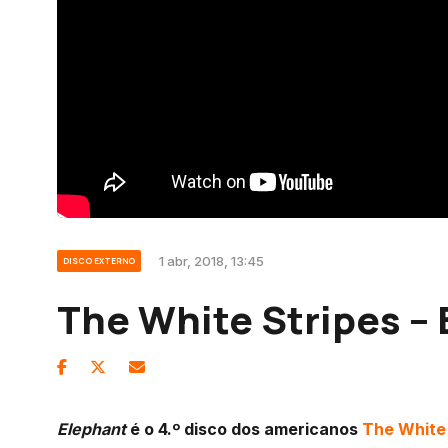
1 abr, 2018, 13:45
DISCO EXTERNO
The White Stripes –
Elephant
é o 4.º disco dos americanos
The White 