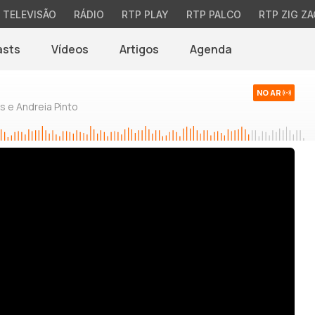
TELEVISÃO
RÁDIO
RTP PLAY
RTP PALCO
RTP ZIG ZA
asts
Vídeos
Artigos
Agenda
NO AR
 e Andreia Pinto