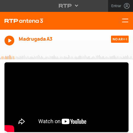
Entrar
Madrugada A3
NO AR