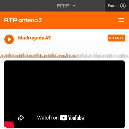
Entrar
Madrugada A3
NO AR