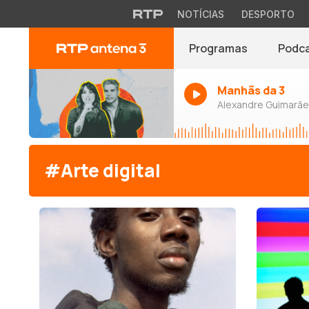
NOTÍCIAS
DESPORTO
Programas
Podc
Manhãs da 3
Alexandre Guimarães
#Arte digital