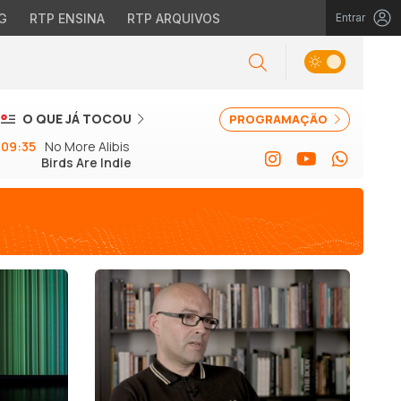
G
RTP ENSINA
RTP ARQUIVOS
Entrar
O QUE JÁ TOCOU
PROGRAMAÇÃO
09:35
No More Alibis
Birds Are Indie