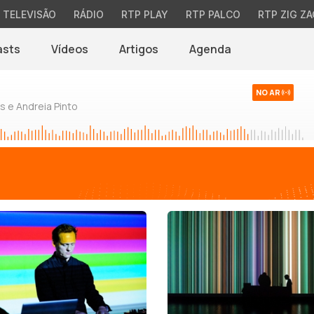
TELEVISÃO
RÁDIO
RTP PLAY
RTP PALCO
RTP ZIG ZA
asts
Vídeos
Artigos
Agenda
NO AR
 e Andreia Pinto