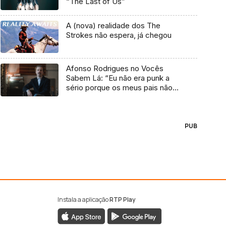
“The Last of Us”
A (nova) realidade dos The
Strokes não espera, já chegou
Afonso Rodrigues no Vocês
Sabem Lá: “Eu não era punk a
sério porque os meus pais não
me deixavam”
PUB
Instala a aplicação
RTP Play