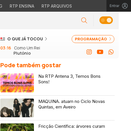
G
RTP ENSINA
RTP ARQUIVOS
Entrar
O QUE JÁ TOCOU
PROGRAMAÇÃO
03:16
Como Um Rei
Plutónio
Pode também gostar
Na RTP Antena 3, Temos Bons
Sons!
MAQUINA. atuam no Ciclo Novas
Quintas, em Aveiro
Fricção Científica: árvores curam