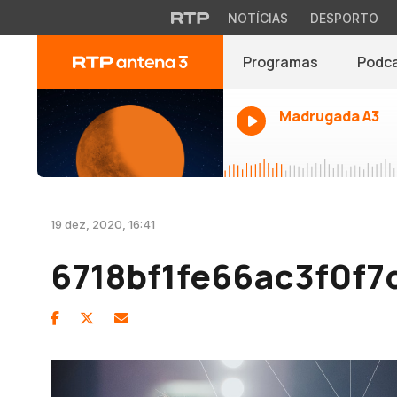
NOTÍCIAS
DESPORTO
Programas
Podc
Madrugada A3
19 dez, 2020, 16:41
6718bf1fe66ac3f0f