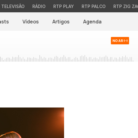
TELEVISÃO
RÁDIO
RTP PLAY
RTP PALCO
RTP ZIG ZA
asts
Vídeos
Artigos
Agenda
NO AR