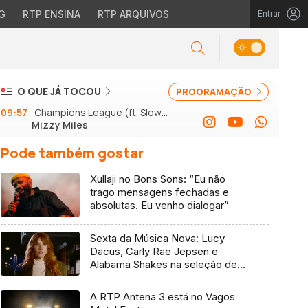
G
RTP ENSINA
RTP ARQUIVOS
Entrar
O QUE JÁ TOCOU
PROGRAMAÇÃO
09:57
Champions League (ft. Slow J
Mizzy Miles
e GSon)
Pode também gostar
Xullaji no Bons Sons: “Eu não
trago mensagens fechadas e
absolutas. Eu venho dialogar”
Sexta da Música Nova: Lucy
Dacus, Carly Rae Jepsen e
Alabama Shakes na seleção de 7
de agosto
A RTP Antena 3 está no Vagos