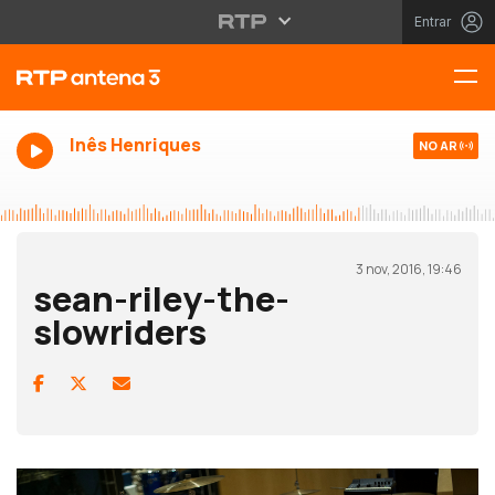
Entrar
Inês Henriques
NO AR
3 nov, 2016, 19:46
sean-riley-the-
slowriders