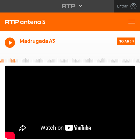
Entrar
Madrugada A3
NO AR