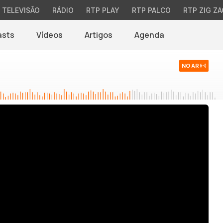
TELEVISÃO
RÁDIO
RTP PLAY
RTP PALCO
RTP ZIG ZA
asts
Vídeos
Artigos
Agenda
NO AR