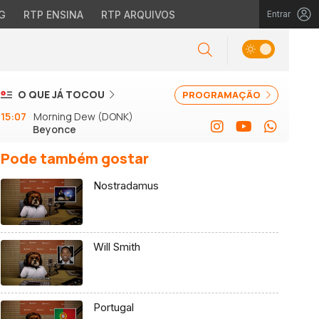
G
RTP ENSINA
RTP ARQUIVOS
Entrar
O QUE JÁ TOCOU
PROGRAMAÇÃO
15:07
Morning Dew (DONK)
Beyonce
Pode também gostar
Nostradamus
Will Smith
Portugal