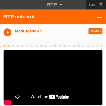
Entrar
Madrugada A3
NO AR