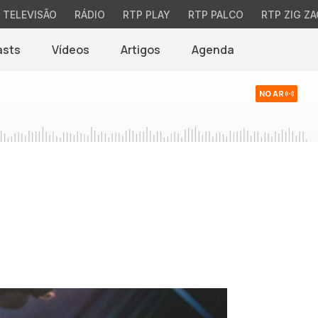
TELEVISÃO
RÁDIO
RTP PLAY
RTP PALCO
RTP ZIG ZA
asts
Vídeos
Artigos
Agenda
NO AR