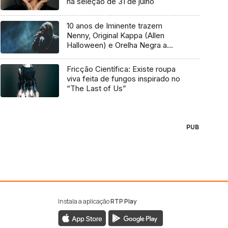
na seleção de 31 de julho
10 anos de Iminente trazem
Nenny, Original Kappa (Allen
Halloween) e Orelha Negra a
Marvila
Fricção Científica: Existe roupa
viva feita de fungos inspirado no
“The Last of Us”
PUB
Instala a aplicação
RTP Play