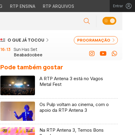
G
RTP ENSINA
RTP ARQUIVOS
Entrar
O QUE JÁ TOCOU
PROGRAMAÇÃO
16:13
Sun Has Set
Beabadoobee
Pode também gostar
A RTP Antena 3 está no Vagos
Metal Fest
Os Pulp voltam ao cinema, com o
apoio da RTP Antena 3
Na RTP Antena 3, Temos Bons