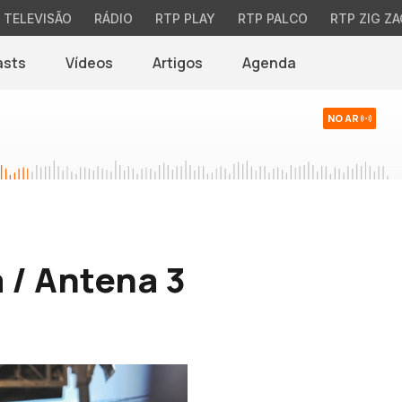
TELEVISÃO
RÁDIO
RTP PLAY
RTP PALCO
RTP ZIG ZA
asts
Vídeos
Artigos
Agenda
NO AR
 / Antena 3