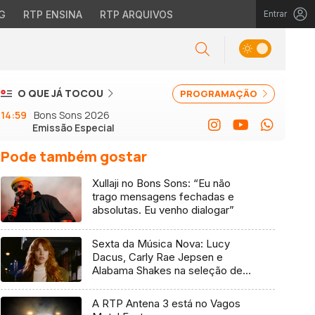
G
RTP ENSINA
RTP ARQUIVOS
Entrar
O QUE JÁ TOCOU
PROGRAMAÇÃO
14:59
Bons Sons 2026
Emissão Especial
Pode também gostar
Xullaji no Bons Sons: “Eu não
trago mensagens fechadas e
absolutas. Eu venho dialogar”
Sexta da Música Nova: Lucy
Dacus, Carly Rae Jepsen e
Alabama Shakes na seleção de 7
de agosto
A RTP Antena 3 está no Vagos