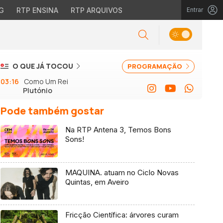
G
RTP ENSINA
RTP ARQUIVOS
Entrar
O QUE JÁ TOCOU
PROGRAMAÇÃO
03:16
Como Um Rei
Plutónio
Pode também gostar
Na RTP Antena 3, Temos Bons
Sons!
MAQUINA. atuam no Ciclo Novas
Quintas, em Aveiro
Fricção Científica: árvores curam