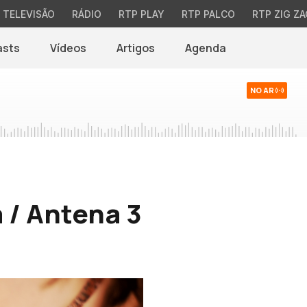
TELEVISÃO
RÁDIO
RTP PLAY
RTP PALCO
RTP ZIG ZA
asts
Vídeos
Artigos
Agenda
NO AR
 / Antena 3