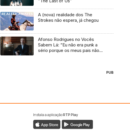
“The Last of Us”
A (nova) realidade dos The
Strokes não espera, já chegou
Afonso Rodrigues no Vocês
Sabem Lá: “Eu não era punk a
sério porque os meus pais não
me deixavam”
PUB
Instala a aplicação
RTP Play