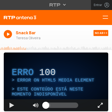
Entrar
Snack Bar
NO AR
Teresa Oliveira
ERRO
100
ERROR ON HTML5 MEDIA ELEMENT
ESTE CONTEÚDO ESTÁ NESTE
MOMENTO INDISPONÍVEL