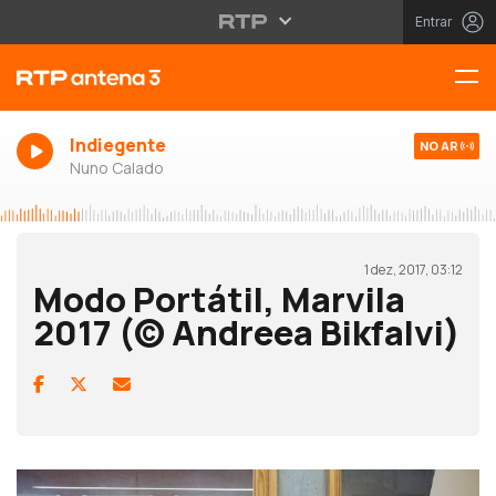
Entrar
Indiegente
NO AR
Nuno Calado
1 dez, 2017, 03:12
Modo Portátil, Marvila
2017 (© Andreea Bikfalvi)