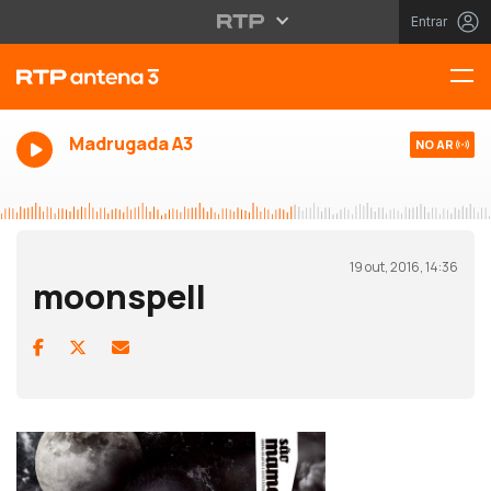
Entrar
Madrugada A3
NO AR
19 out, 2016, 14:36
moonspell