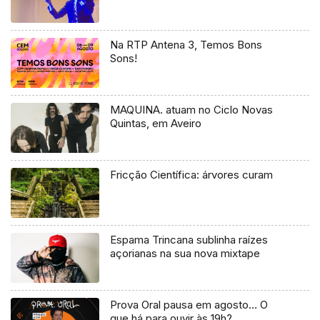
Na RTP Antena 3, Temos Bons
Sons!
MAQUINA. atuam no Ciclo Novas
Quintas, em Aveiro
Fricção Científica: árvores curam
Espama Trincana sublinha raízes
açorianas na sua nova mixtape
Prova Oral pausa em agosto… O
que há para ouvir às 19h?