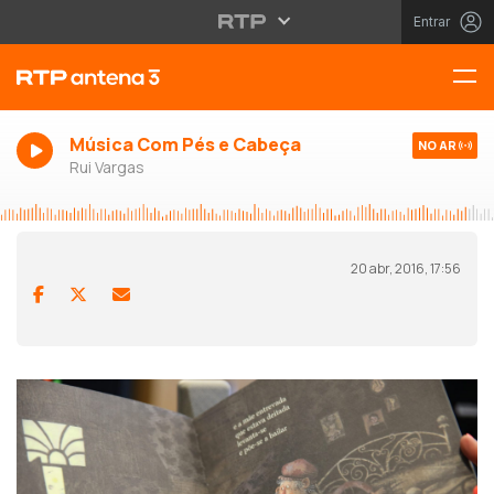
Entrar
Música Com Pés e Cabeça
NO AR
Rui Vargas
20 abr, 2016, 17:56