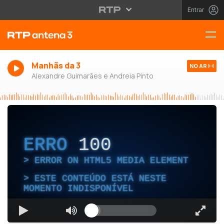
Entrar
Manhãs da 3
NO AR
Alexandre Guimarães e Andreia Pinto
ERRO
100
ERROR ON HTML5 MEDIA ELEMENT
ESTE CONTEÚDO ESTÁ NESTE
MOMENTO INDISPONÍVEL