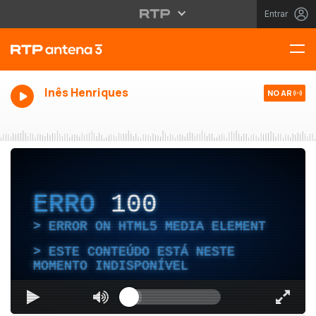
Entrar
Inês Henriques
NO AR
ERRO
100
ERROR ON HTML5 MEDIA ELEMENT
ESTE CONTEÚDO ESTÁ NESTE
MOMENTO INDISPONÍVEL