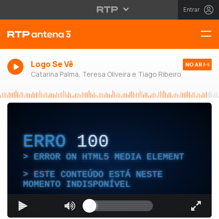
Entrar
Logo Se Vê
NO AR
Catarina Palma, Teresa Oliveira e Tiago Ribeiro
ERRO
100
ERROR ON HTML5 MEDIA ELEMENT
ESTE CONTEÚDO ESTÁ NESTE
MOMENTO INDISPONÍVEL