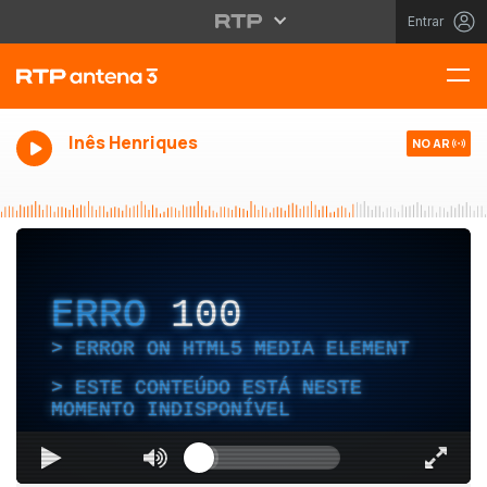
Entrar
Inês Henriques
NO AR
ERRO
100
ERROR ON HTML5 MEDIA ELEMENT
ESTE CONTEÚDO ESTÁ NESTE
MOMENTO INDISPONÍVEL