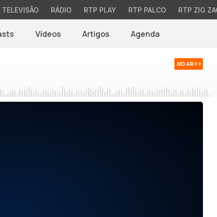
TELEVISÃO
RÁDIO
RTP PLAY
RTP PALCO
RTP ZIG ZA
asts
Vídeos
Artigos
Agenda
NO AR