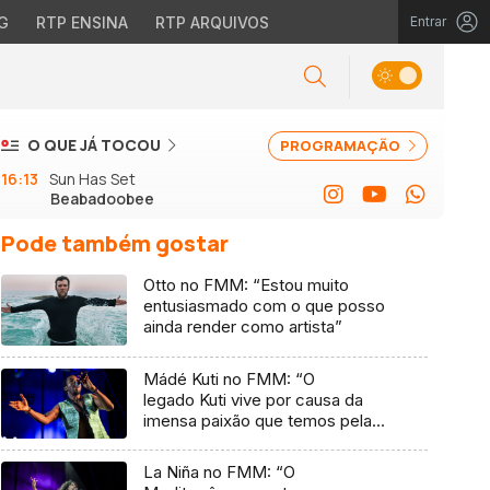
G
RTP ENSINA
RTP ARQUIVOS
Entrar
O QUE JÁ TOCOU
PROGRAMAÇÃO
16:13
Sun Has Set
Beabadoobee
Pode também gostar
Otto no FMM: “Estou muito
entusiasmado com o que posso
ainda render como artista”
Mádé Kuti no FMM: “O
legado Kuti vive por causa da
imensa paixão que temos pela
música”
La Niña no FMM: “O