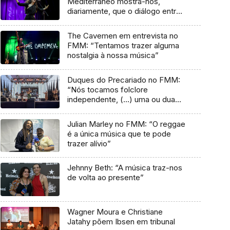
Mediterrâneo mostra-nos,
diariamente, que o diálogo entre
culturas nunca acaba”
The Cavemen em entrevista no
FMM: “Tentamos trazer alguma
nostalgia à nossa música”
Duques do Precariado no FMM:
“Nós tocamos folclore
independente, (…) uma ou duas
músicas tradicionais do futuro”
Julian Marley no FMM: “O reggae
é a única música que te pode
trazer alívio”
Jehnny Beth: “A música traz-nos
de volta ao presente”
Wagner Moura e Christiane
Jatahy põem Ibsen em tribunal