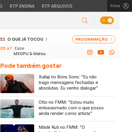
G
RTP ENSINA
RTP ARQUIVOS
Entrar
O QUE JÁ TOCOU
PROGRAMAÇÃO
03:47
Ease
MXGPU & Malou
Pode também gostar
Xullaji no Bons Sons: “Eu não
trago mensagens fechadas e
absolutas. Eu venho dialogar”
Otto no FMM: “Estou muito
entusiasmado com o que posso
ainda render como artista”
Mádé Kuti no FMM: “O