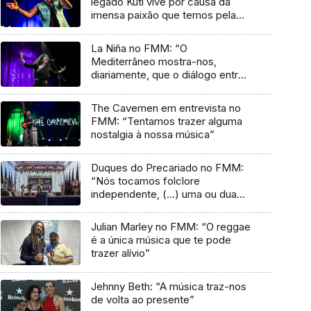
legado Kuti vive por causa da
imensa paixão que temos pela
música”
La Niña no FMM: “O
Mediterrâneo mostra-nos,
diariamente, que o diálogo entre
culturas nunca acaba”
The Cavemen em entrevista no
FMM: “Tentamos trazer alguma
nostalgia à nossa música”
Duques do Precariado no FMM:
“Nós tocamos folclore
independente, (…) uma ou duas
músicas tradicionais do futuro”
Julian Marley no FMM: “O reggae
é a única música que te pode
trazer alívio”
Jehnny Beth: “A música traz-nos
de volta ao presente”