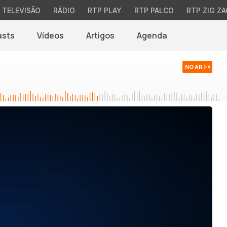
TELEVISÃO
RÁDIO
RTP PLAY
RTP PALCO
RTP ZIG ZA
asts
Vídeos
Artigos
Agenda
NO AR