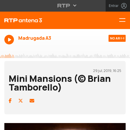
Entrar
Madrugada A3
NO AR
29 jul, 2019, 16:25
Mini Mansions (© Brian
Tamborello)