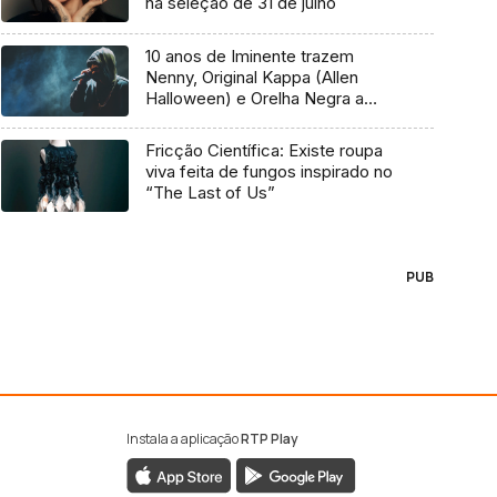
na seleção de 31 de julho
10 anos de Iminente trazem
Nenny, Original Kappa (Allen
Halloween) e Orelha Negra a
Marvila
Fricção Científica: Existe roupa
viva feita de fungos inspirado no
“The Last of Us”
PUB
Instala a aplicação
RTP Play