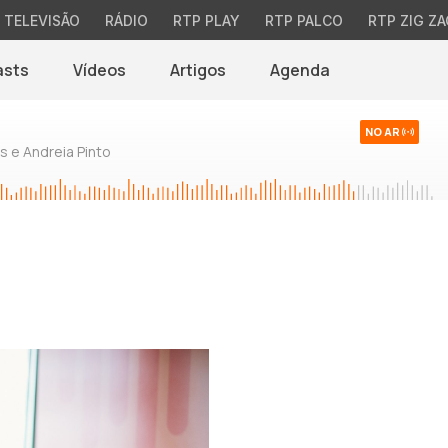
TELEVISÃO
RÁDIO
RTP PLAY
RTP PALCO
RTP ZIG ZA
asts
Vídeos
Artigos
Agenda
NO AR
 e Andreia Pinto