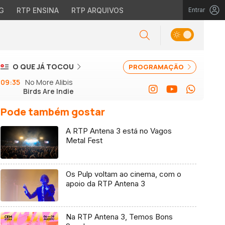
G
RTP ENSINA
RTP ARQUIVOS
Entrar
O QUE JÁ TOCOU
PROGRAMAÇÃO
09:35
No More Alibis
Birds Are Indie
Pode também gostar
A RTP Antena 3 está no Vagos
Metal Fest
Os Pulp voltam ao cinema, com o
apoio da RTP Antena 3
Na RTP Antena 3, Temos Bons