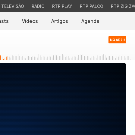
TELEVISÃO
RÁDIO
RTP PLAY
RTP PALCO
RTP ZIG ZA
asts
Vídeos
Artigos
Agenda
NO AR