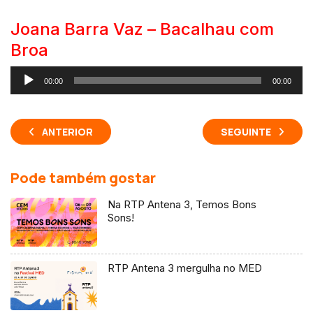
áudio
Joana Barra Vaz – Bacalhau com
Broa
Reprodutor
00:00
00:00
de
áudio
ANTERIOR
SEGUINTE
Pode também gostar
Na RTP Antena 3, Temos Bons
Sons!
RTP Antena 3 mergulha no MED