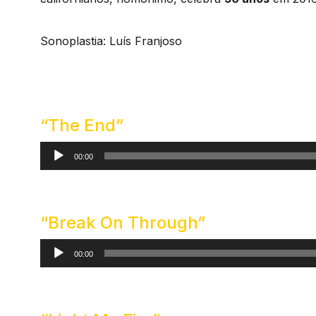
Sonoplastia: Luís Franjoso
“The End”
Reprodutor
00:00
de
áudio
“Break On Through”
Reprodutor
00:00
de
áudio