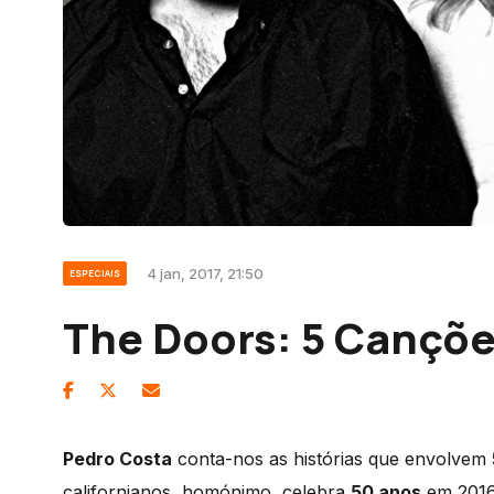
4 jan, 2017, 21:50
ESPECIAIS
The Doors: 5 Cançõe
Pedro Costa
conta-nos as histórias que envolvem 
californianos, homónimo, celebra
50 anos
em 2016,