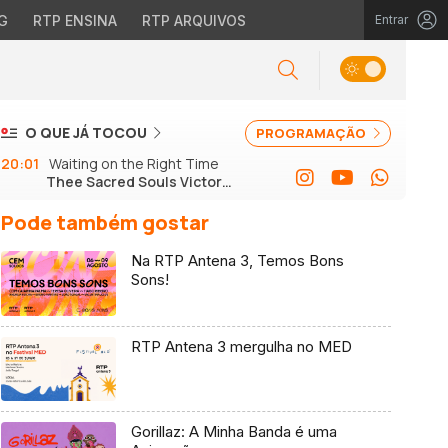
G
RTP ENSINA
RTP ARQUIVOS
Entrar
O QUE JÁ TOCOU
PROGRAMAÇÃO
20:01
Waiting on the Right Time
Thee Sacred Souls Victor
Axelrod
Pode também gostar
Na RTP Antena 3, Temos Bons
Sons!
RTP Antena 3 mergulha no MED
Gorillaz: A Minha Banda é uma