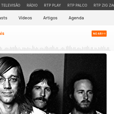
TELEVISÃO
RÁDIO
RTP PLAY
RTP PALCO
RTP ZIG ZA
asts
Vídeos
Artigos
Agenda
ais
NO AR