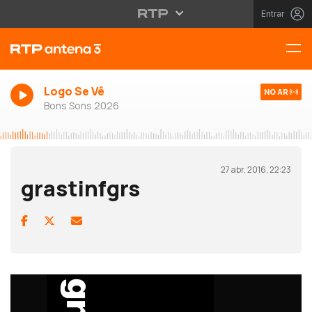
Entrar
Logo Se Vê
NO AR
Bons Sons 2026
27 abr, 2016, 22:23
grastinfgrs