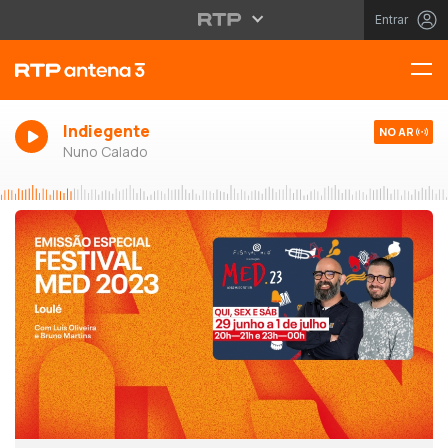
Entrar
Indiegente
NO AR
Nuno Calado