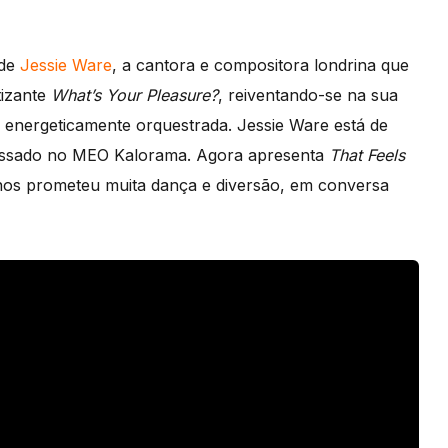
 de
Jessie Ware
, a cantora e compositora londrina que
tizante
What’s Your Pleasure?
, reiventando-se na sua
e energeticamente orquestrada. Jessie Ware está de
 passado no MEO Kalorama. Agora apresenta
That Feels
nos prometeu muita dança e diversão, em conversa