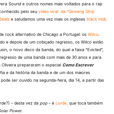
vera Sound e outros nomes mais voltados para o rap
conhecido pelo seu
vídeo viral da “Ginseng Strip
Beats
e saludamos uma vez mais os ingleses
black midi
.
de rock alternativo de Chicago a Portugal: os
Wilco
.
o e depois de um cobiçado regresso, os Wilco estão
in, o novo disco da banda, do qual a faixa “Evicted”,
 o regresso de uma banda com mais de 30 anos e para
s Oliveira prepararam o especial
Como Escrever
fia e da história da banda e de um dos maiores
ode ser ouvido na segunda-feira, dia 14, a partir das
rde?) – desta vez da
pop
– é
Lorde,
que toca também
olar Power.