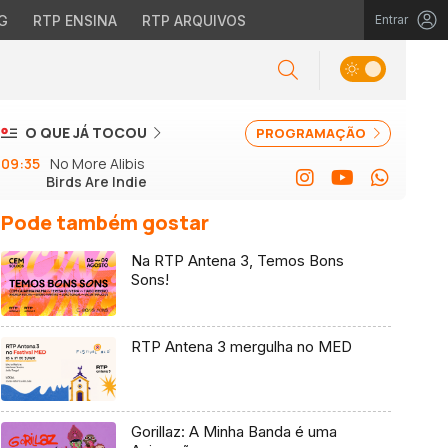
G
RTP ENSINA
RTP ARQUIVOS
Entrar
O QUE JÁ TOCOU
PROGRAMAÇÃO
09:35
No More Alibis
Birds Are Indie
Pode também gostar
Na RTP Antena 3, Temos Bons
Sons!
RTP Antena 3 mergulha no MED
Gorillaz: A Minha Banda é uma