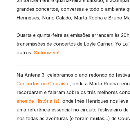
Sintonizem entre quarta-feira e sábado, e acompa
grandes concertos, conversas e todo o ambiente que
Henriques, Nuno Calado, Marta Rocha e Bruno Mart
Quarta e quinta-feira as emissões arrancam às 20h
transmissões de concertos de Loyle Carner, Yo La
outros.
Sintonizem!
Na Antena 3, celebramos o ano redondo do festiv
Concertos no Couraíso
, onde a Marta Rocha reúne
recordaram e falaram sobre os três melhores conce
anos de História (s)
onde Inês Henriques nos leva p
uma referência essencial no circuito festivaleiro 
nos todas as aventuras (e foram muitas…) de Cour