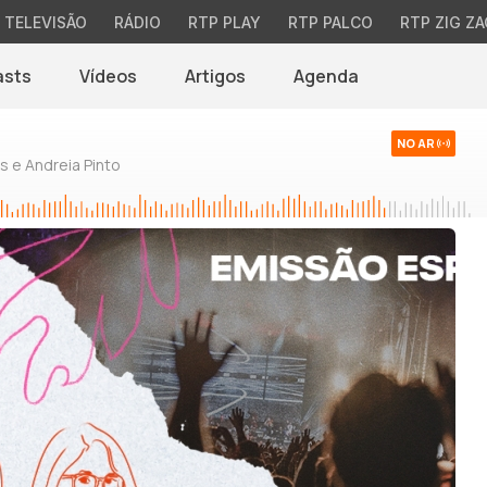
TELEVISÃO
RÁDIO
RTP PLAY
RTP PALCO
RTP ZIG ZA
asts
Vídeos
Artigos
Agenda
NO AR
 e Andreia Pinto