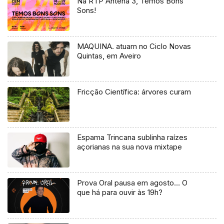
Na RTP Antena 3, Temos Bons
Sons!
MAQUINA. atuam no Ciclo Novas
Quintas, em Aveiro
Fricção Científica: árvores curam
Espama Trincana sublinha raízes
açorianas na sua nova mixtape
Prova Oral pausa em agosto… O
que há para ouvir às 19h?