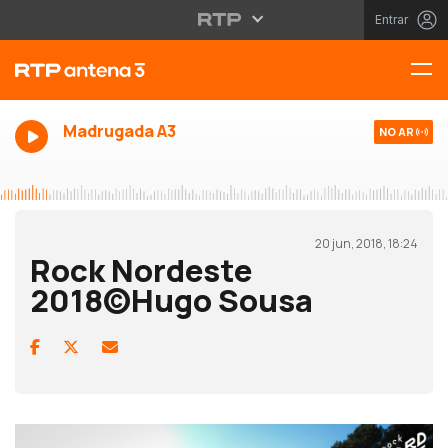
Entrar
Madrugada A3
NO AR
20 jun, 2018, 18:24
Rock Nordeste
2018©Hugo Sousa