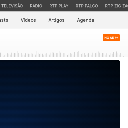
TELEVISÃO
RÁDIO
RTP PLAY
RTP PALCO
RTP ZIG ZA
asts
Vídeos
Artigos
Agenda
NO AR