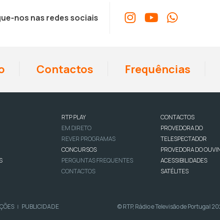
ue-nos nas redes sociais
o
Contactos
Frequências
RTP PLAY
CONTACTOS
EM DIRETO
PROVEDORA DO
REVER PROGRAMAS
TELESPECTADOR
CONCURSOS
PROVEDORA DO OUVI
S
PERGUNTAS FREQUENTES
ACESSIBILIDADES
CONTACTOS
SATÉLITES
IÇÕES
PUBLICIDADE
© RTP, Rádio e Televisão de Portugal 2
|