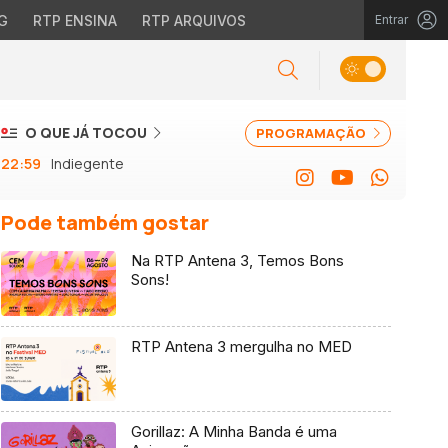
G
RTP ENSINA
RTP ARQUIVOS
Entrar
O QUE JÁ TOCOU
PROGRAMAÇÃO
22:59
Indiegente
Pode também gostar
Na RTP Antena 3, Temos Bons
Sons!
RTP Antena 3 mergulha no MED
Gorillaz: A Minha Banda é uma